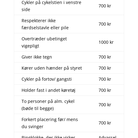
Cykler på cykelstien i venstre
700 kr
side
Respekterer ikke
700 kr
færdselstavle eller pile
Overtræder ubetinget
1000 kr
vigepligt
Giver ikke tegn
700 kr
Kører uden hænder på styret
700 kr
Cykler på fortov/ gangsti
700 kr
Holder fast i andet køretøj
700 kr
To personer på alm. cykel
700 kr
(bøde til begge)
Forkert placering før/ mens
700 kr
du svinger
Ringklokke, der ikke virker
Advarsel