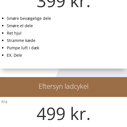
399 kr.
Smøre bevægelige dele
Smøre el dele
Ret hjul
Stramme kæde
Pumpe luft i dæk
EX. Dele
Eftersyn ladcykel
Fra
499 kr.