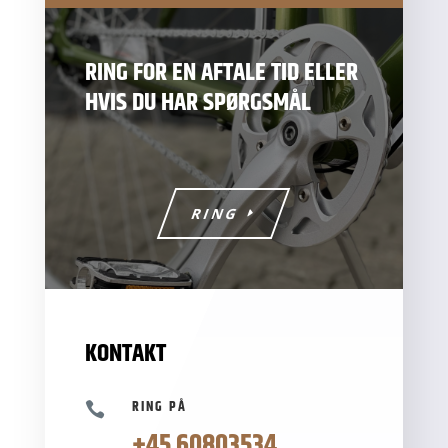
RING FOR EN AFTALE TID ELLER
HVIS DU HAR SPØRGSMÅL
RING
KONTAKT
RING PÅ

+45 60803534